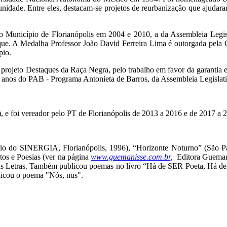
nidade. Entre eles, destacam-se projetos de reurbanização que ajudara
o do Município de Florianópolis em 2004 e 2010, a da Assembleia Le
aque. A Medalha Professor João David Ferreira Lima é outorgada pel
pio.
projeto Destaques da Raça Negra, pelo trabalho em favor da garantia e
 anos do PAB - Programa Antonieta de Barros, da Assembleia Legislati
e), e foi vereador pelo PT de Florianópolis de 2013 a 2016 e de 2017 a 
rio do SINERGIA, Florianópolis, 1996), “Horizonte Noturno” (São Pa
os e Poesias (ver na página
www.guemanisse.com.br
,
Editora Guemani
 das Letras. Também publicou poemas no livro “Há de SER Poeta, Há 
blicou o poema "Nós, nus".