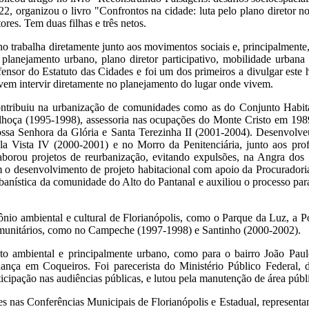
22, organizou o livro "Confrontos na cidade: luta pelo plano diretor n
tores. Tem duas filhas e três netos.
no trabalha diretamente junto aos movimentos sociais e, principalmente
 planejamento urbano, plano diretor participativo, mobilidade urbana
fensor do Estatuto das Cidades e foi um dos primeiros a divulgar este h
vem intervir diretamente no planejamento do lugar onde vivem.
ntribuiu na urbanização de comunidades como as do Conjunto Habita
lhoça (1995-1998), assessoria nas ocupações do Monte Cristo em 1989
ssa Senhora da Glória e Santa Terezinha II (2001-2004). Desenvolveu
la Vista IV (2000-2001) e no Morro da Penitenciária, junto aos pr
aborou projetos de reurbanização, evitando expulsões, na Angra dos
 o desenvolvimento de projeto habitacional com apoio da Procuradori
anística da comunidade do Alto do Pantanal e auxiliou o processo para
mônio ambiental e cultural de Florianópolis, como o Parque da Luz, a 
comunitários, como no Campeche (1997-1998) e Santinho (2000-2002).
cto ambiental e principalmente urbano, como para o bairro João Pa
hança em Coqueiros. Foi parecerista do Ministério Público Federal, 
pação nas audiências públicas, e lutou pela manutenção de área públic
 nas Conferências Municipais de Florianópolis e Estadual, representando