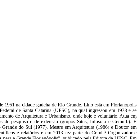
e 1951 na cidade gaúcha de Rio Grande. Lino está em Florianópolis
Federal de Santa Catarina (UFSC), na qual ingressou em 1978 e se
amento de Arquitetura e Urbanismo, onde hoje é voluntário. Atua em
tos de pesquisa e de extensão (grupos Situs, Infosolo e Gemurb). É
io Grande do Sul (1977), Mestre em Arquitetura (1986) e Doutor em
tíficos e relatórios e em 2013 fez parte do Comitê Organizador e
ais para a Grande Florianópolis”, publicado pela Editora da UFSC. Em