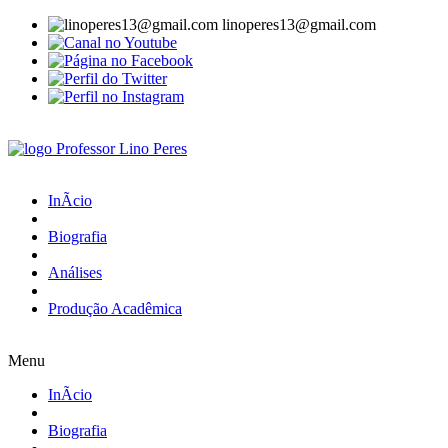
linoperes13@gmail.com
InÃ­cio
Biografia
Análises
Produção Acadêmica
Menu
InÃ­cio
Biografia