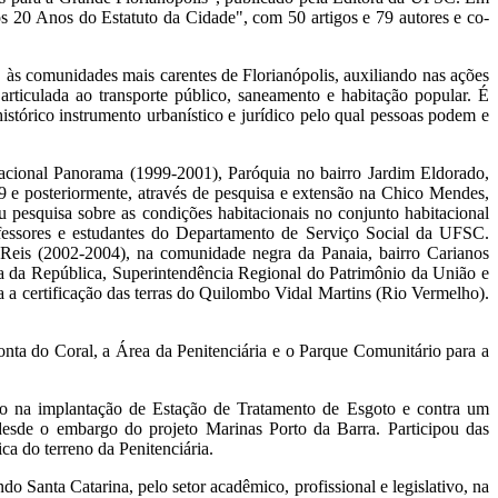
os 20 Anos do Estatuto da Cidade", com 50 artigos e 79 autores e co-
, às comunidades mais carentes de Florianópolis, auxiliando nas ações
 articulada ao transporte público, saneamento e habitação popular. É
istórico instrumento urbanístico e jurídico pelo qual pessoas podem e
cional Panorama (1999-2001), Paróquia no bairro Jardim Eldorado,
 e posteriormente, através de pesquisa e extensão na Chico Mendes,
 pesquisa sobre as condições habitacionais no conjunto habitacional
ofessores e estudantes do Departamento de Serviço Social da UFSC.
 Reis (2002-2004), na comunidade negra da Panaia, bairro Carianos
a da República, Superintendência Regional do Patrimônio da União e
 a certificação das terras do Quilombo Vidal Martins (Rio Vermelho).
Ponta do Coral, a Área da Penitenciária e o Parque Comunitário para a
ulo na implantação de Estação de Tratamento de Esgoto e contra um
desde o embargo do projeto Marinas Porto da Barra. Participou das
a do terreno da Penitenciária.
 Santa Catarina, pelo setor acadêmico, profissional e legislativo, na