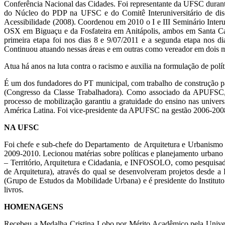
Conferência Nacional das Cidades. Foi representante da UFSC durant
do Núcleo do PDP na UFSC e do Comitê Interuniversitário de discu
Acessibilidade (2008). Coordenou em 2010 o I e III Seminário Interu
OSX em Biguaçu e da Fosfateira em Anitápolis, ambos em Santa Cata
primeira etapa foi nos dias 8 e 9/07/2011 e a segunda etapa nos d
Continuou atuando nessas áreas e em outras como vereador em dois 
Atua há anos na luta contra o racismo e auxilia na formulação de pol
É um dos fundadores do PT municipal, com trabalho de construção p
(Congresso da Classe Trabalhadora). Como associado da APUFSC, s
processo de mobilização garantiu a gratuidade do ensino nas universi
América Latina. Foi vice-presidente da APUFSC na gestão 2006-200
NA UFSC
Foi chefe e sub-chefe do Departamento de Arquitetura e Urbanism
2009-2010. Lecionou matérias sobre políticas e planejamento urban
– Território, Arquitetura e Cidadania, e INFOSOLO, como pesquisad
de Arquitetura), através do qual se desenvolveram projetos desd
(Grupo de Estudos da Mobilidade Urbana) e é presidente do Instituto 
livros.
HOMENAGENS
Recebeu a Medalha Cristina Lobo por Mérito Acadêmico pela Univ