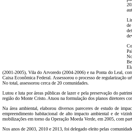
20
au
Li
de
de
de
Co
Pa
No
Be
El
(2001-2005), Vila do Arvoredo (2004-2006) e na Ponta do Leal, com
Caixa Econômica Federal. Assessorou o processo de regularização urb
No total, assessorou cerca de 20 comunidades.
Lutou e luta por áreas públicas de lazer e pela preservação do patri
região do Monte Cristo. Atuou na formulação dos planos diretores 
Na área ambiental, elaborou diversos pareceres de estudo de impa
empreendimento habitacional de alto impacto ambiental e de vizin
mobilizações em torno da Operação Moeda Verde, em 2005, com partici
Nos anos de 2003, 2010 e 2013, foi delegado eleito pelas comunidades