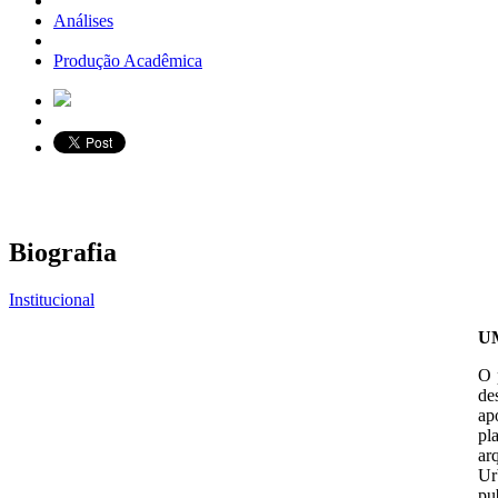
Análises
Produção Acadêmica
Biografia
Institucional
U
O 
de
ap
pl
ar
Ur
pu