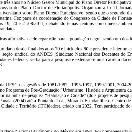
e três anos no Núcleo Gestor Municipal do Plano Diretor Participativo
ssão do Plano Diretor de Florianópolis. Organizou a I e II Jornad
niversitário sobre Plano Diretor Participativo, sendo que o segundo di
rina. Fez parte da coordenação do Congresso da Cidade de Florianópol
ias 19, 20 e 21/08/2011, debatendo temas centrais como meio ambiente
mandatos.
íticas afirmativas e de reparação para a população negra, sendo um do
artidária desde final dos anos 70 e início dos 80 e presidente inter
eção sindical do ANDES (Sindicato Nacional dos Docentes do Ensin
dades federais, verba para a pesquisa e extensão e uma carreira docent
8.
o da UFSC nas gestões de 1981-1982, 1995-1997, 1999-2001, 2004-20
o no Programa de Pós-Graduação "Urbanismo, História e Arquitetura da
or na linha de pesquisa “Habitação e Cidade” (dois projetos de pesqu
e a Panaia (2004) até a Ponta do Leal, Moradia Estudantil e o Cen
Cidade e Território (ITCidades), criado em 2022. Tem participado de di
ersidade Nacional Autônoma do México em 1994. Foi homenageado co