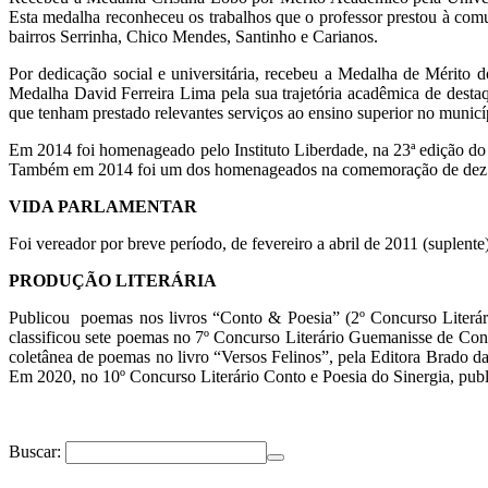
Esta medalha reconheceu os trabalhos que o professor prestou à comu
bairros Serrinha, Chico Mendes, Santinho e Carianos.
Por dedicação social e universitária, recebeu a Medalha de Mérit
Medalha David Ferreira Lima pela sua trajetória acadêmica de dest
que tenham prestado relevantes serviços ao ensino superior no municí
Em 2014 foi homenageado pelo Instituto Liberdade, na 23ª edição do 
Também em 2014 foi um dos homenageados na comemoração de d
ez
VIDA PARLAMENTAR
Foi vereador por breve período, de fevereiro a abril de 2011 (suplent
PRODUÇÃO LITERÁRIA
Publicou poemas nos livros “Conto & Poesia” (2º Concurso Literá
classificou sete poemas no 7º Concurso Literário Guemanisse de Cont
coletânea de poemas no livro “Versos Felinos”, pela Editora Brado
Em 2020, no 10º Concurso Literário Conto e Poesia do Sinergia, pu
Buscar: