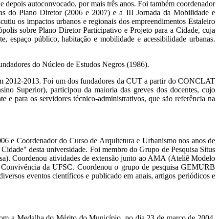
 e depois autoconvocado, por mais três anos. Foi também coordenador
as do Plano Diretor (2006 e 2007) e a III Jornada da Mobilidade e
scutiu os impactos urbanos e regionais dos empreendimentos Estaleiro
is sobre Plano Diretor Participativo e Projeto para a Cidade, cuja
, espaço público, habitação e mobilidade e acessibilidade urbanas.
s fundadores do Núcleo de Estudos Negros (1986).
ino em 2012-2013. Foi um dos fundadores da CUT a partir do CONCLAT
o Superior), participou da maioria das greves dos docentes, cujo
e e para os servidores técnico-administrativos, que são referência na
06 e Coordenador do Curso de Arquitetura e Urbanismo nos anos de
 Cidade" desta universidade. Foi membro do Grupo de Pesquisa Situs
isa). Coordenou atividades de extensão junto ao AMA (Ateliê Modelo
tro de Convivência da UFSC. Coordenou o grupo de pesquisa GEMURB
versos eventos científicos e publicado em anais, artigos periódicos e
m a Medalha do Mérito do Município, no dia 23 de março de 2004.