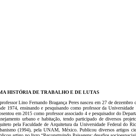
MA HISTÓRIA DE TRABALHO E DE LUTAS
professor Lino Fernando Bragança Peres nasceu em 27 de dezembro d
sde 1974, ensinando e pesquisando como professor da Universidade 
osentou em 2015 como professor associado 4 e pesquisador do Depart
anejamento urbano e habitação, tendo participado de diversos proje
quiteto pela Faculdade de Arquitetura da Universidade Federal do R
banismo (1994), pela UNAM, México. Publicou diversos artigos cien
blicou artigo no livro “Reconstruindo Paisagens: desafios socioespaci